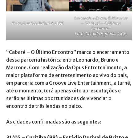
Leonardo e Bruno & Marrone
– “Cabaré – O Último
Foto: Geraldo Bubniak/AGB
Encontro”
Foto: Geraldo Bubniak/AGB
“Cabaré – O Último Encontro” marca o encerramento
dessa parceria histórica entre Leonardo, Bruno e
Marrone. Com realização da Opus Entretenimento, a
maior plataforma de entretenimento ao vivo do país,
em parceria com a Groove Live Entertainment, a turnê,
até o momento, terá apenas oito apresentações e
serão as últimas oportunidades de vivenciar o
encontro de três lendas no palco.
As cidades confirmadas são as seguintes:
31/05 – Curitiba (PR) – Estádio Durival de Britto e