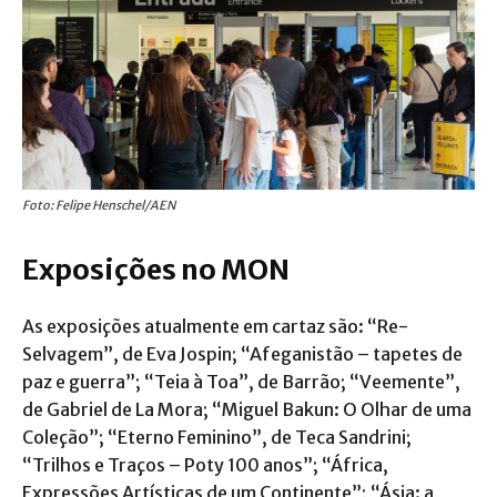
Foto: Felipe Henschel/AEN
Exposições no MON
As exposições atualmente em cartaz são: “Re-
Selvagem”, de Eva Jospin; “Afeganistão – tapetes de
paz e guerra”; “Teia à Toa”, de Barrão; “Veemente”,
de Gabriel de La Mora; “Miguel Bakun: O Olhar de uma
Coleção”; “Eterno Feminino”, de Teca Sandrini;
“Trilhos e Traços – Poty 100 anos”; “África,
Expressões Artísticas de um Continente”; “Ásia: a