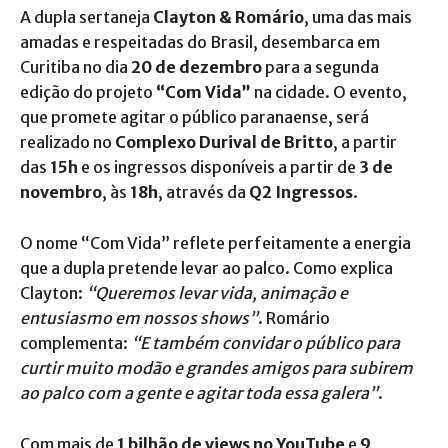
A dupla sertaneja
Clayton & Romário
, uma das mais
amadas e respeitadas do Brasil, desembarca em
Curitiba no dia
20 de dezembro
para a segunda
edição do projeto
“Com Vida”
na cidade. O evento,
que promete agitar o público paranaense, será
realizado no
Complexo Durival de Britto
, a partir
das
15h
e os ingressos disponíveis a partir de
3 de
novembro
, às
18h
, através da
Q2 Ingressos
.
O nome “Com Vida” reflete perfeitamente a energia
que a dupla pretende levar ao palco. Como explica
Clayton:
“Queremos levar vida, animação e
entusiasmo em nossos shows”
. Romário
complementa:
“E também convidar o público para
curtir muito modão e grandes amigos para subirem
ao palco com a gente e agitar toda essa galera”
.
Com mais de
1 bilhão de views no YouTube
e
9