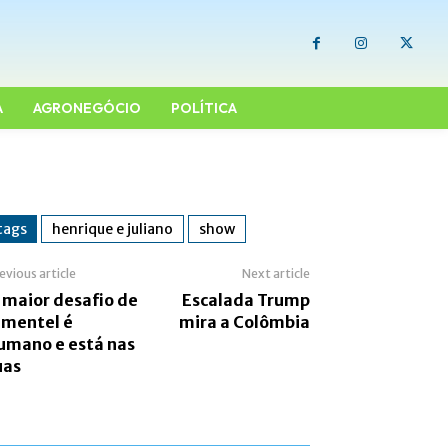
A
AGRONEGÓCIO
POLÍTICA
tags
henrique e juliano
show
evious article
Next article
 maior desafio de
Escalada Trump
imentel é
mira a Colômbia
umano e está nas
uas