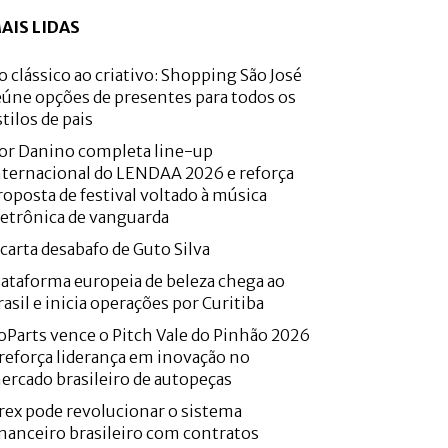
AIS LIDAS
o clássico ao criativo: Shopping São José
eúne opções de presentes para todos os
stilos de pais
or Danino completa line-up
nternacional do LENDAA 2026 e reforça
roposta de festival voltado à música
letrônica de vanguarda
 carta desabafo de Guto Silva
lataforma europeia de beleza chega ao
rasil e inicia operações por Curitiba
oParts vence o Pitch Vale do Pinhão 2026
 reforça liderança em inovação no
ercado brasileiro de autopeças
rex pode revolucionar o sistema
inanceiro brasileiro com contratos