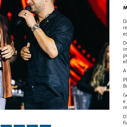
M
D
r
e
D
i
p
e
A
P
B
G
e
m
D
f