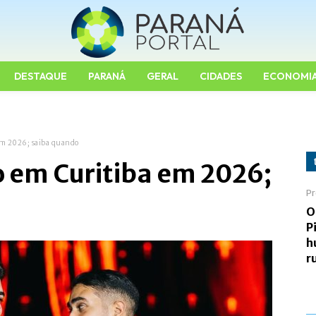
DESTAQUE
PARANÁ
GERAL
CIDADES
ECONOMI
em 2026; saiba quando
o em Curitiba em 2026;
Pr
O
P
h
r