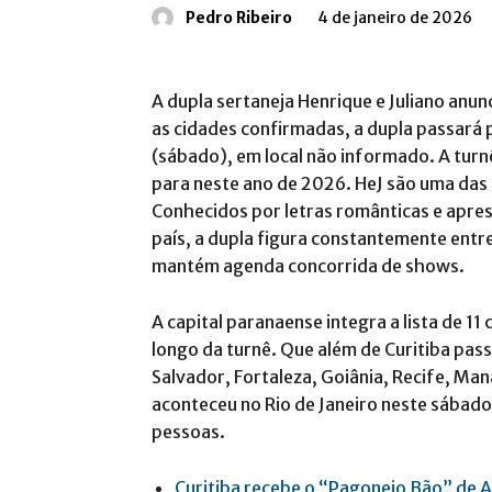
Pedro Ribeiro
4 de janeiro de 2026
A dupla sertaneja Henrique e Juliano anunc
as cidades confirmadas, a dupla passará 
(sábado), em local não informado. A tur
para neste ano de 2026. HeJ são uma das 
Conhecidos por letras românticas e apres
país, a dupla figura constantemente entre
mantém agenda concorrida de shows.
A capital paranaense integra a lista de 11
longo da turnê. Que além de Curitiba pass
Salvador, Fortaleza, Goiânia, Recife, Mana
aconteceu no Rio de Janeiro neste sábado
pessoas.
Curitiba recebe o “Pagonejo Bão” de A