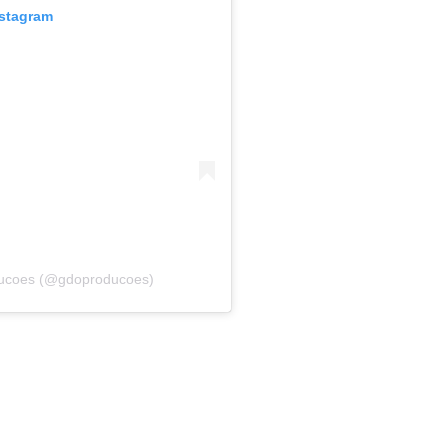
nstagram
ducoes (@gdoproducoes)