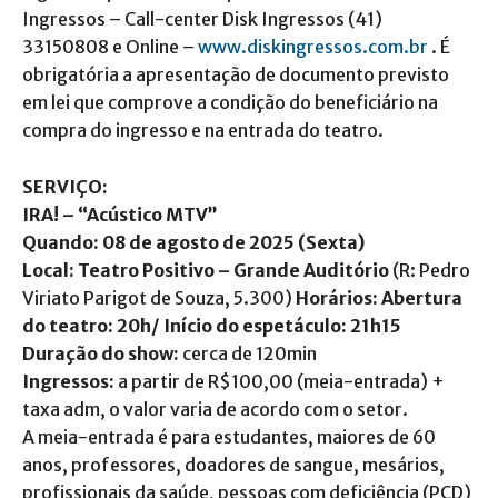
Ingressos – Call-center Disk Ingressos (41)
33150808 e Online –
www.diskingressos.com.br
. É
obrigatória a apresentação de documento previsto
em lei que comprove a condição do beneficiário na
compra do ingresso e na entrada do teatro.
SERVIÇO:
IRA! –
“Acústico MTV”
Quando: 08 de agosto de 2025 (Sexta)
Local:
Teatro Positivo – Grande Auditório
(R: Pedro
Viriato Parigot de Souza, 5.300)
Horários: Abertura
do teatro: 20h/ Início do espetáculo: 21h15
Duração do show:
cerca de 120min
Ingressos
:
a partir de R$100,00 (meia-entrada) +
taxa adm, o valor varia de acordo com o setor.
A meia-entrada é para estudantes, maiores de 60
anos, professores, doadores de sangue, mesários,
profissionais da saúde, pessoas com deficiência (PCD)