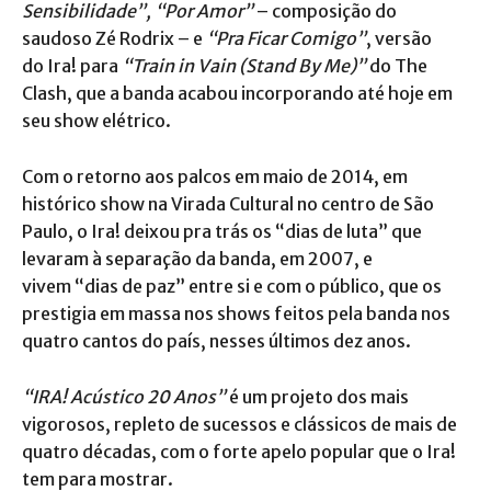
Sensibilidade”, “Por Amor”
– composição do
saudoso Zé Rodrix – e
“Pra Ficar Comigo”
, versão
do Ira! para
“Train in Vain (Stand By Me)”
do The
Clash, que a banda acabou incorporando até hoje em
seu show elétrico.
Com o retorno aos palcos em maio de 2014, em
histórico show na Virada Cultural no centro de São
Paulo, o Ira! deixou pra trás os “dias de luta” que
levaram à separação da banda, em 2007, e
vivem “dias de paz” entre si e com o público, que os
prestigia em massa nos shows feitos pela banda nos
quatro cantos do país, nesses últimos dez anos.
“IRA! Acústico 20 Anos”
é um projeto dos mais
vigorosos, repleto de sucessos e clássicos de mais de
quatro décadas, com o forte apelo popular que o Ira!
tem para mostrar.