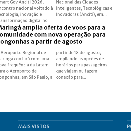
mart Gov Anciti 2026,
acional das Cidades
ncontro nacional voltado à
nteligentes, Tecnológicas e
ecnologia, inovação e
Inovadoras (Anciti), em...
ransformação digital no
aringá amplia oferta de voos para a
omunidade com nova operação para
ongonhas a partir de agosto
 Aeroporto Regional de
artir de 18 de agosto,
aringá contará com uma
mpliando as opções de
ova frequência da Latam
orários para passageiros
ara o Aeroporto de
ue viajam ou fazem
ongonhas, em São Paulo, a
conexão para...
MAIS VISTOS
P