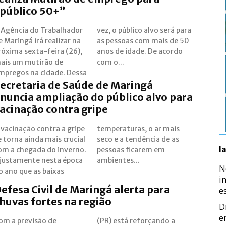
público 50+”
dor
para
e Maringá irá realizar na
s pessoas com mais de 50
róxima sexta-feira (26),
nos de idade. De acordo
ais um mutirão de
com o...
mpregos na cidade. Dessa
ecretaria de Saúde de Maringá
nuncia ampliação do público alvo para
acinação contra gripe
 vacinação contra a gripe
emperaturas, o ar mais
e torna ainda mais crucial
eco e a tendência de as
l
om a chegada do inverno.
essoas ficarem em
 justamente nesta época
ambientes...
N
o ano que as baixas
i
efesa Civil de Maringá alerta para
e
huvas fortes na região
D
e
om a previsão de
R) está reforçando a