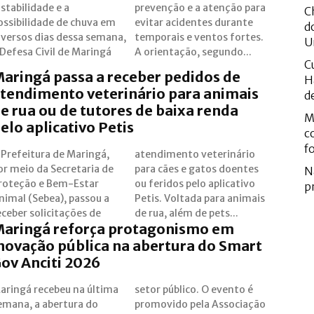
nstabilidade e a
evenção e a atenção para
C
ossibilidade de chuva em
vitar acidentes durante
d
iversos dias dessa semana,
emporais e ventos fortes.
U
 Defesa Civil de Maringá
A orientação, segundo...
C
aringá passa a receber pedidos de
H
tendimento veterinário para animais
d
e rua ou de tutores de baixa renda
M
elo aplicativo Petis
c
f
 Prefeitura de Maringá,
tendimento veterinário
or meio da Secretaria de
ara cães e gatos doentes
N
roteção e Bem-Estar
u feridos pelo aplicativo
p
nimal (Sebea), passou a
etis. Voltada para animais
eceber solicitações de
de rua, além de pets...
aringá reforça protagonismo em
novação pública na abertura do Smart
ov Anciti 2026
aringá recebeu na última
etor público. O evento é
emana, a abertura do
romovido pela Associação