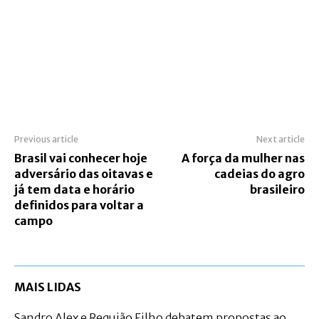
Previous article
Next article
Brasil vai conhecer hoje
A força da mulher nas
adversário das oitavas e
cadeias do agro
já tem data e horário
brasileiro
definidos para voltar a
campo
MAIS LIDAS
Sandro Alex e Requião Filho debatem propostas ao