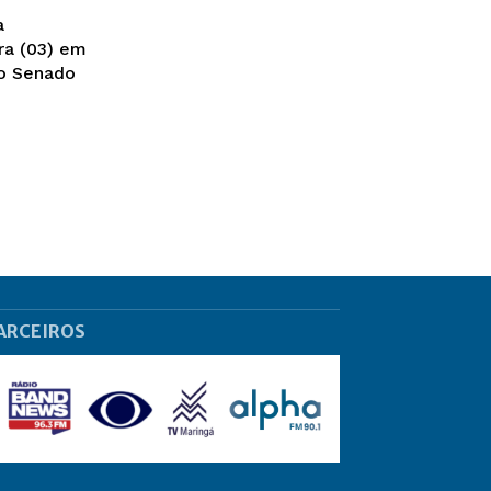
a
ra (03) em
ARCEIROS