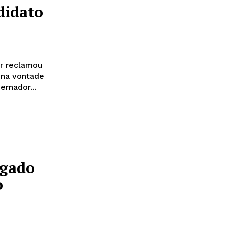
didato
or reclamou
 na vontade
pública”. O ex-governador...
ogado
o