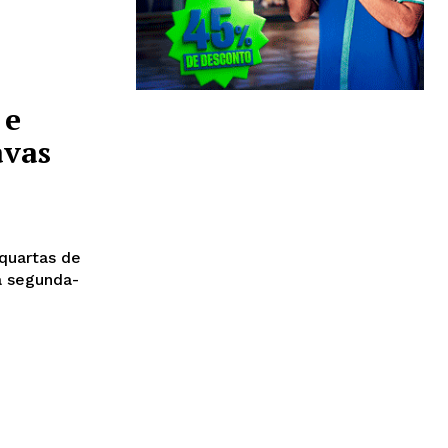
 e
avas
quartas de
a segunda-