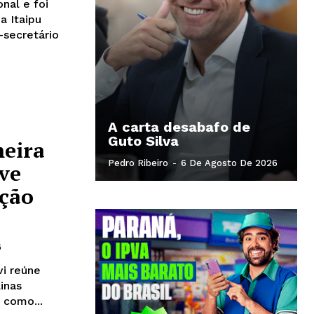
nal e foi
-secretário
A carta desabafo de
Guto Silva
meira
Pedro Ribeiro
-
6 De Agosto De 2026
eve
ução
6
i reúne
inas
 como...