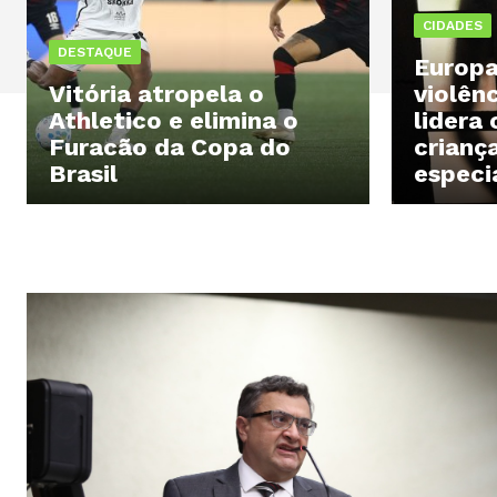
CIDADES
DESTAQUE
Europa
Vitória atropela o
violên
Athletico e elimina o
lidera
Furacão da Copa do
crianç
Brasil
especi