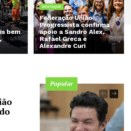
DESTAQUE
Federação União
Progressista confirma
ais bem
apoio a Sandro Alex,
,
Rafael Greca e
Alexandre Curi
Popular
ião
ado