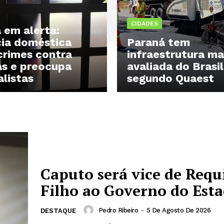
CIDADES
 em alerta:
cia doméstica
Paraná tem
 crimes contra
infraestrutura m
as e preocupa
avaliada do Brasil
alistas
segundo Quaest
Caputo será vice de Requ
Filho ao Governo do Est
Pedro Ribeiro
-
5 De Agosto De 2026
DESTAQUE