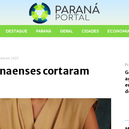
DESTAQUE
PARANÁ
GERAL
CIDADES
ECONOMI
stos em 2025
Pr
anaenses cortaram
G
a
e
d