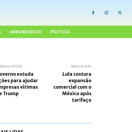
A
AGRONEGÓCIO
POLÍTICA
evious article
Next article
overno estuda
Lula costura
ções para ajudar
expansão
mpresas vítimas
comercial com o
e Trump
México após
tarifaço