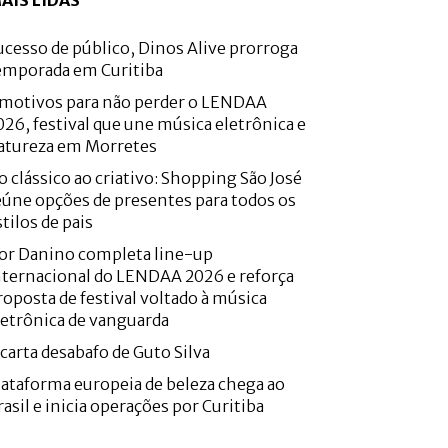
AIS LIDAS
ucesso de público, Dinos Alive prorroga
emporada em Curitiba
 motivos para não perder o LENDAA
026, festival que une música eletrônica e
atureza em Morretes
o clássico ao criativo: Shopping São José
eúne opções de presentes para todos os
stilos de pais
or Danino completa line-up
nternacional do LENDAA 2026 e reforça
roposta de festival voltado à música
letrônica de vanguarda
 carta desabafo de Guto Silva
lataforma europeia de beleza chega ao
rasil e inicia operações por Curitiba