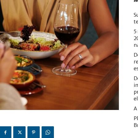
M
S
t
5
2
n
D
r
e
D
i
p
e
A
P
B