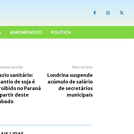
A
AGRONEGÓCIO
POLÍTICA
evious article
Next article
azio sanitário:
Londrina suspende
lantio de soja é
acúmulo de salário
roibido no Paraná
de secretários
 partir deste
municipais
ábado