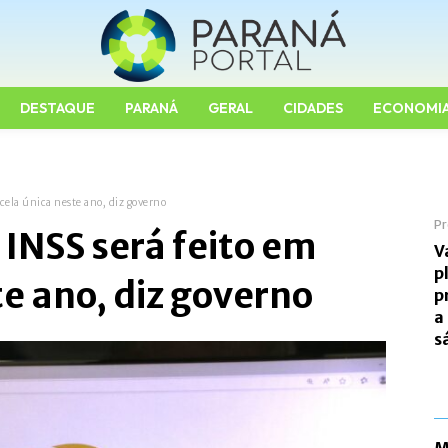
DESTAQUE
PARANÁ
GERAL
CIDADES
ECONOMI
cela única neste ano, diz governo
Pr
INSS será feito em
V
p
te ano, diz governo
p
a
s