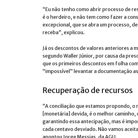
“Eu não tenho como abrir processo de re
é o herdeiro, e não tem como fazer a con
excepcional, que se abra um processo, de
receba”, explicou.
Já os descontos de valores anteriores a
segundo Waller Júnior, por causa da presc
que os primeiros descontos em folha come
“impossível” levantar a documentação a
Recuperação de recursos
“A conciliação que estamos propondo, o r
[monetária] devida, é o melhor caminho, o
garantindo essa antecipação, mas é impo
cada centavo desviado. Não vamos aceitar
apontou Jorge Messias, da AGU.