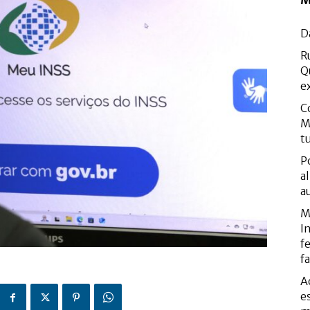
M
D
R
Q
e
C
M
t
P
a
a
M
I
f
f
A
e