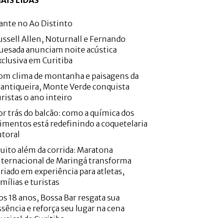
AIS LIDAS
ante no Ao Distinto
ussell Allen, Noturnall e Fernando
uesada anunciam noite acústica
xclusiva em Curitiba
om clima de montanha e paisagens da
antiqueira, Monte Verde conquista
uristas o ano inteiro
or trás do balcão: como a química dos
limentos está redefinindo a coquetelaria
utoral
uito além da corrida: Maratona
nternacional de Maringá transforma
eriado em experiência para atletas,
amílias e turistas
os 18 anos, Bossa Bar resgata sua
ssência e reforça seu lugar na cena