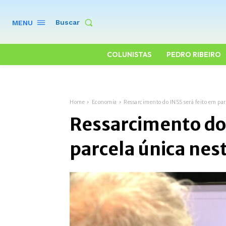
Buscar
MENU
COLUNISTAS
PEDRO RIBEIRO
Home
Economia
Ressarcimento do INSS será feito em par
Ressarcimento do 
parcela única nes