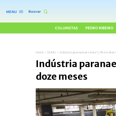
Buscar
MENU
COLUNISTAS
PEDRO RIBEIRO
Home
GERAL
Indústria paranaense cresce 5,1% em doze
Indústria parana
doze meses