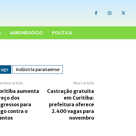
A
AGRONEGÓCIO
POLÍTICA
tags
indústria paranaense
evious article
Next article
oritiba aumenta
Castração gratuita
reço dos
em Curitiba:
ngressos para
prefeitura oferece
ogo contra o
2.400 vagas para
antos
novembro