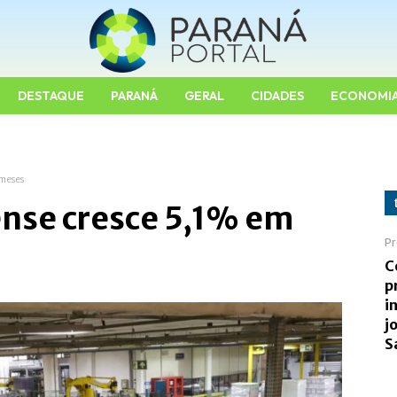
DESTAQUE
PARANÁ
GERAL
CIDADES
ECONOMI
 meses
ense cresce 5,1% em
Pr
C
p
i
j
S