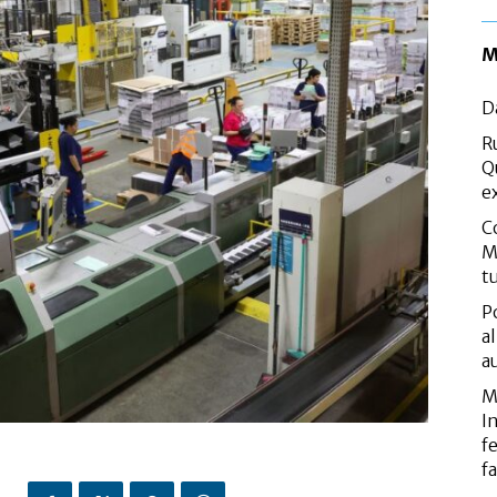
M
D
R
Q
e
C
M
t
P
a
a
M
I
f
f