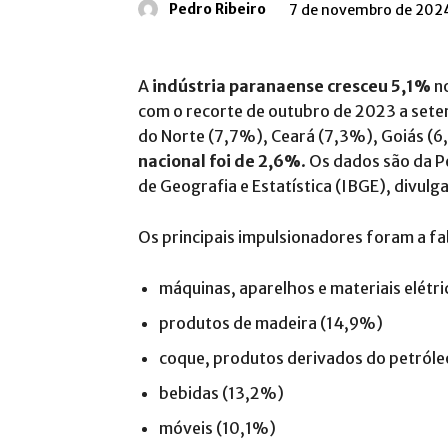
Pedro Ribeiro
7 de novembro de 202
A
indústria paranaense cresceu 5,1%
no
com o recorte de outubro de 2023 a sete
do Norte (7,7%), Ceará (7,3%), Goiás (6
nacional foi de 2,6%
. Os dados são da P
de Geografia e Estatística (IBGE), divulg
Os principais impulsionadores foram a fa
máquinas, aparelhos e materiais elétr
produtos de madeira (14,9%)
coque, produtos derivados do petróle
bebidas (13,2%)
móveis (10,1%)