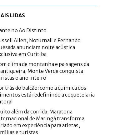
AIS LIDAS
ante no Ao Distinto
ussell Allen, Noturnall e Fernando
uesada anunciam noite acústica
xclusiva em Curitiba
om clima de montanha e paisagens da
antiqueira, Monte Verde conquista
uristas o ano inteiro
or trás do balcão: como a química dos
limentos está redefinindo a coquetelaria
utoral
uito além da corrida: Maratona
nternacional de Maringá transforma
eriado em experiência para atletas,
amílias e turistas