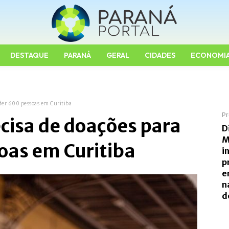
DESTAQUE
PARANÁ
GERAL
CIDADES
ECONOMI
der 600 pessoas em Curitiba
Pr
cisa de doações para
D
M
oas em Curitiba
i
p
e
n
d