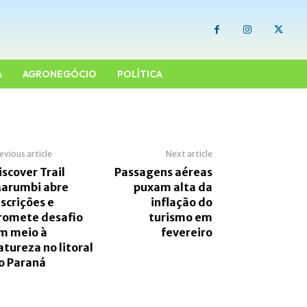
A
AGRONEGÓCIO
POLÍTICA
evious article
Next article
iscover Trail
Passagens aéreas
arumbi abre
puxam alta da
nscrições e
inflação do
romete desafio
turismo em
m meio à
fevereiro
atureza no litoral
o Paraná