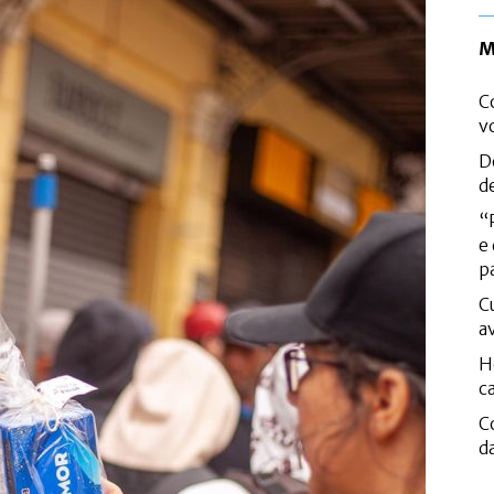
M
C
v
D
d
“
e
p
C
a
H
c
C
d