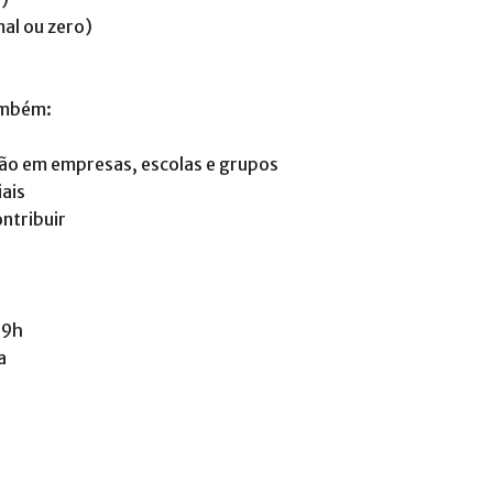
mal ou zero)
também:
ão em empresas, escolas e grupos
ais
ntribuir
 9h
a