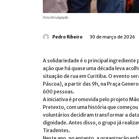
foto/divulgação
Pedro Ribeiro
30 de março de 2026
A solidariedade é o principal ingrediente 
ação que há quase uma década leva acolh
situação de rua em Curitiba. O evento ser
Páscoa), a partir das 9h, na Praça Gener
600 pessoas.
A iniciativa é promovida pelo projeto Mã
Pretexto, com uma história que começo
voluntários decidiram transformar a dat
dignidade. Antes disso, o grupo já realiz
Tiradentes.
Neste ano, no entanto, a organização en