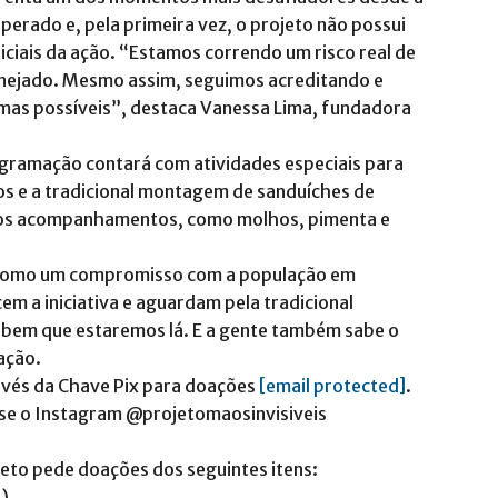
erado e, pela primeira vez, o projeto não possui
niciais da ação. “Estamos correndo um risco real de
anejado. Mesmo assim, seguimos acreditando e
rmas possíveis”, destaca Vanessa Lima, fundadora
ogramação contará com atividades especiais para
os e a tradicional montagem de sanduíches de
he os acompanhamentos, como molhos, pimenta e
u como um compromisso com a população em
em a iniciativa e aguardam pela tradicional
sabem que estaremos lá. E a gente também sabe o
ação.
avés da Chave Pix para doações
[email protected]
.
sse o Instagram @projetomaosinvisiveis
ojeto pede doações dos seguintes itens:
a)