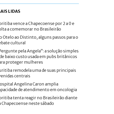
AIS LIDAS
oritiba vence a Chapecoense por 2 a 0 e
olta a comemorar no Brasileirão
o Otelo ao Distinto, alguns passos para o
ebate cultural
Pergunte pela Angela”: a solução simples
 de baixo custo usada em pubs britânicos
ara proteger mulheres
uritiba remodela uma de suas principais
venidas centrais
ospital Angelina Caron amplia
apacidade de atendimento em oncologia
oritiba tenta reagir no Brasileirão diante
a Chapecoense neste sábado