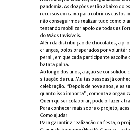
pandemia. As doações estão abaixo do esp
recursos em caixa para cobrir os custos i
não conseguirmos realizar tudo como pl
tentando mobilizar apoio de todas as fo
do Mãos Invisíveis.
Além da distribuição de chocolates, a pr
crianças, bolos preparados por voluntári
pernil, em que cada participante escol
batata palha.
Ao longo dos anos, a ação se consolido
situação de rua. Muitas pessoas já conhec
celebração. “Depois de nove anos, eles 
quanto isso importa”, comenta a organiz
Quem quiser colaborar, pode o fazer atr
Para conhecer mais sobre o projeto, ace
Como ajudar
Para garantir a realização da festa, o pr
Caixas de bombom (Nestlé, Garoto, Lact