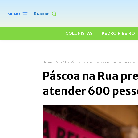
Buscar
MENU
COLUNISTAS
PEDRO RIBEIRO
Home
GERAL
Páscoa na Rua precisa de doações para aten
Páscoa na Rua pre
atender 600 pess