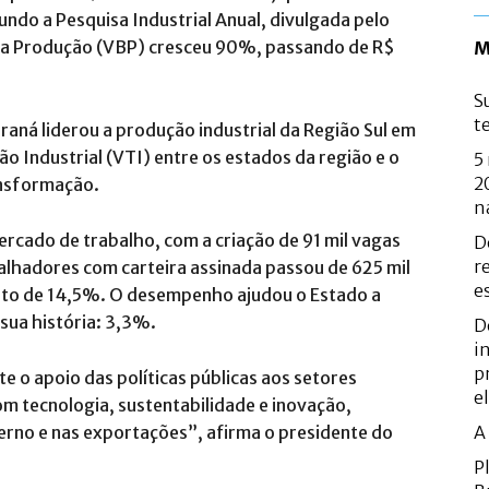
ndo a Pesquisa Industrial Anual, divulgada pelo
da Produção (VBP) cresceu 90%, passando de R$
M
S
t
ná liderou a produção industrial da Região Sul em
 Industrial (VTI) entre os estados da região e o
5
2
ransformação.
n
rcado de trabalho, com a criação de 91 mil vagas
D
r
alhadores com carteira assinada passou de 625 mil
e
to de 14,5%. O desempenho ajudou o Estado a
sua história: 3,3%.
D
i
p
 o apoio das políticas públicas aos setores
e
om tecnologia, sustentabilidade e inovação,
erno e nas exportações”, afirma o presidente do
A
P