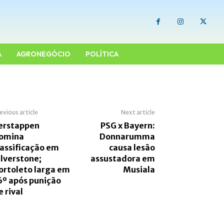
A
AGRONEGÓCIO
POLÍTICA
evious article
Next article
erstappen
PSG x Bayern:
omina
Donnarumma
lassificação em
causa lesão
ilverstone;
assustadora em
ortoleto larga em
Musiala
6º após punição
e rival