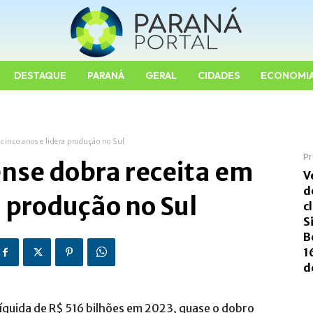
DESTAQUE
PARANÁ
GERAL
CIDADES
ECONOMI
cinco anos e lidera produção no Sul
Pr
nse dobra receita em
V
d
a produção no Sul
c
S
B
1
d
 líquida de R$ 516 bilhões em 2023, quase o dobro