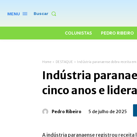
Buscar
MENU
COLUNISTAS
PEDRO RIBEIRO
Home
DESTAQUE
Indústria paranaense dobra receita em 
Indústria paranae
cinco anos e lider
Pedro Ribeiro
5 de julho de 2025
A indústria paranaense registrou receita