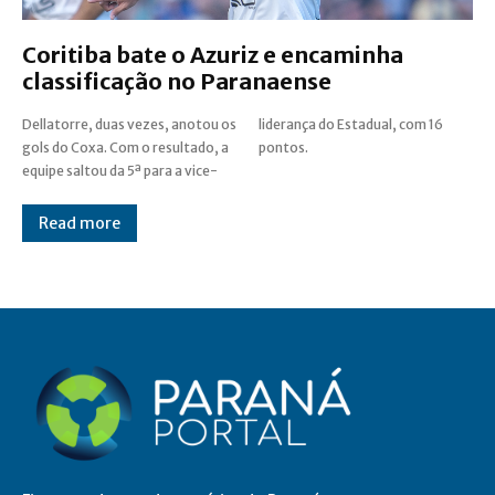
Coritiba bate o Azuriz e encaminha
classificação no Paranaense
Dellatorre, duas vezes, anotou os
liderança do Estadual, com 16
gols do Coxa. Com o resultado, a
pontos.
equipe saltou da 5ª para a vice-
Read more