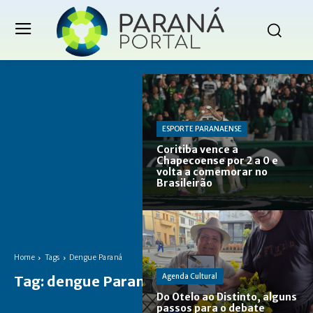
ESPORTE PARANAENSE
Coritiba vence a
Chapecoense por 2 a 0 e
volta a comemorar no
Brasileirão
Home
Tags
Dengue Paraná
Agenda Cultural
Tag:
dengue Paraná
Do Otelo ao Distinto, alguns
passos para o debate