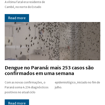
A vítima fatal era residente de
Cambé, no norte do Estado
Read more
Dengue no Paraná: mais 253 casos são
confirmados em uma semana
Com as novas confirmações, o
epidemiológico, iniciado no fim de
Paraná soma 4.234 diagnósticos
julho.
positivos no atual ciclo
Read more