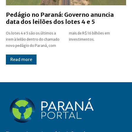
Pedágio no Paraná: Governo anuncia
data dos leilões dos lotes 4 e 5
Os lotes 4 e 5 são os últimos a
mais de R$ 16 bilhões em
irem à leilão dentro do chamado
investimentos.
novo pedágio do Paraná, com
Read more