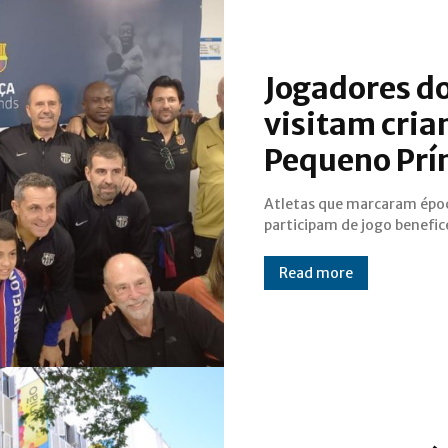
Jogadores d
visitam cria
Pequeno Prí
Atletas que marcaram épo
contra o Pelé Pequeno Prínci
participam de jogo benefi
Read more