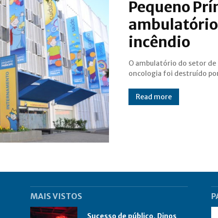
Pequeno Prí
ambulatório
incêndio
O ambulatório do setor de
oncologia foi destruído po
Read more
MAIS VISTOS
P
Sucesso de público, Dinos