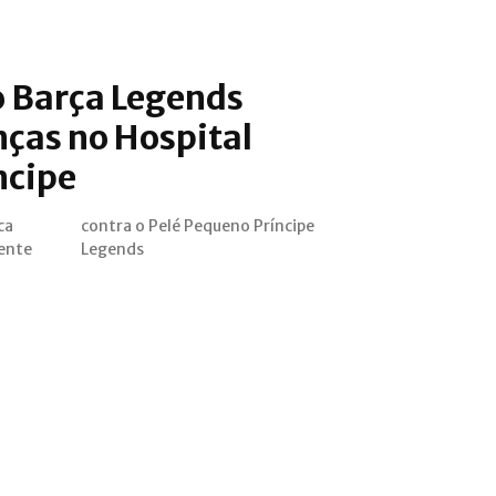
o Barça Legends
nças no Hospital
ncipe
ca
pe
cente
Legends