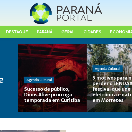
DESTAQUE
PARANÁ
GERAL
CIDADES
ECONOMI
Agenda Cultural
e
5 motivos para 
Agenda Cultural
perder o LENDAA
Sucesso de público,
festival que une
Dinos Alive prorroga
eletrônica e nat
temporada em Curitiba
em Morretes