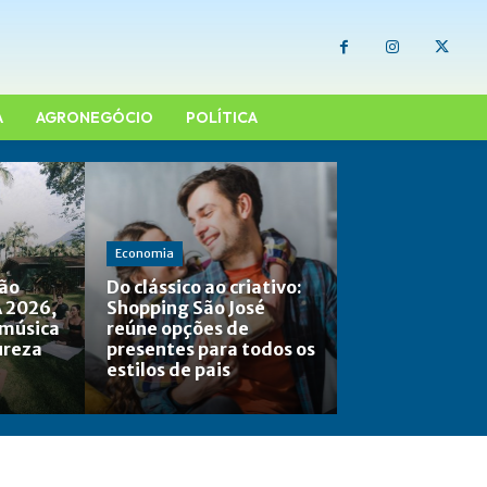
A
AGRONEGÓCIO
POLÍTICA
Economia
não
Do clássico ao criativo:
 2026,
Shopping São José
 música
reúne opções de
ureza
presentes para todos os
estilos de pais