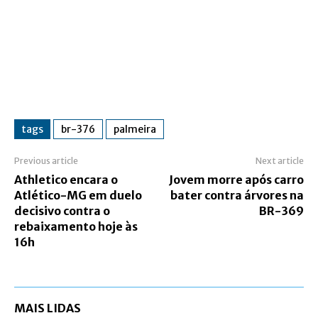
tags
br-376
palmeira
Previous article
Next article
Athletico encara o
Jovem morre após carro
Atlético-MG em duelo
bater contra árvores na
decisivo contra o
BR-369
rebaixamento hoje às
16h
MAIS LIDAS