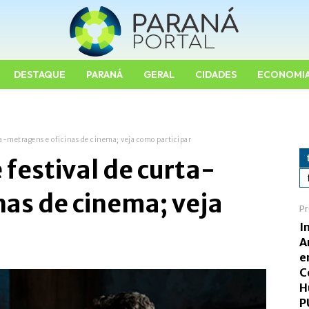
DESTAQUE
PARANÁ
GERAL
CIDADES
ECONOMI
a-metragens e oficinas de cinema; veja como participar
festival de curta-
nas de cinema; veja
Pr
I
A
e
C
H
P