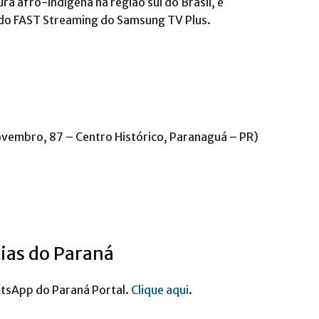
ra afro-indígena na região sul do Brasil, é
4 do FAST Streaming do Samsung TV Plus.
ovembro, 87 – Centro Histórico, Paranaguá – PR)
cias do Paraná
atsApp do Paraná Portal.
Clique aqui
.