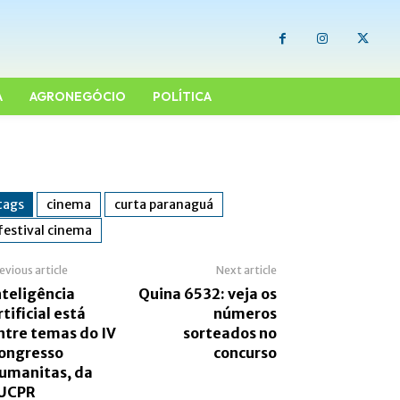
A
AGRONEGÓCIO
POLÍTICA
tags
cinema
curta paranaguá
festival cinema
evious article
Next article
nteligência
Quina 6532: veja os
rtificial está
números
ntre temas do IV
sorteados no
ongresso
concurso
umanitas, da
UCPR