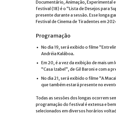
Documentário, Animação, Experimental e I
festival (18) é o “Lista de Desejos para 
presente durante a sessão. Esse longa g
Festival de Cinema de Tiradentes em 202
Programação
No dia 19, será exibido o filme “Entre
Andréia Kaláboa.
Em 20, é a vez da exibição de mais u
“Casa Izabel”, de Gil Baroni e com a p
No dia 21, será exibido o filme “A Maca
que também estará presente no event
Todas as sessões dos longas ocorrem sem
programação do festival é extensa e bem 
selecionados em diversos horários voltad