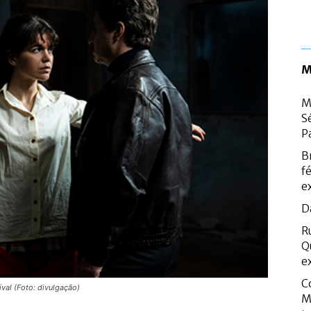
M
M
S
P
B
f
e
D
R
Q
e
C
val (Foto: divulgação)
M