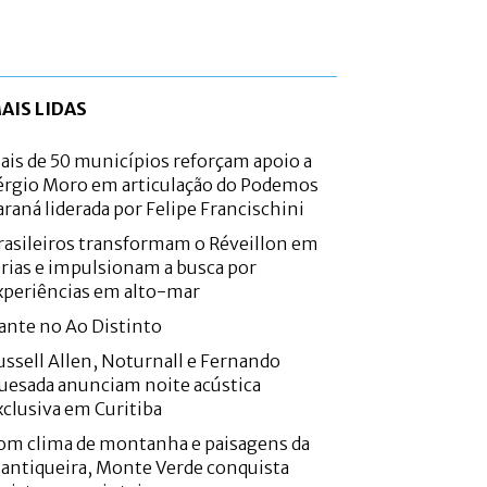
AIS LIDAS
ais de 50 municípios reforçam apoio a
érgio Moro em articulação do Podemos
araná liderada por Felipe Francischini
rasileiros transformam o Réveillon em
érias e impulsionam a busca por
xperiências em alto-mar
ante no Ao Distinto
ussell Allen, Noturnall e Fernando
uesada anunciam noite acústica
xclusiva em Curitiba
om clima de montanha e paisagens da
antiqueira, Monte Verde conquista