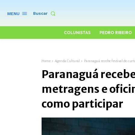
Buscar
MENU
COLUNISTAS
PEDRO RIBEIRO
Home
Agenda Cultural
Paranaguá recebe festival de curt
Paranaguá recebe 
metragens e ofici
como participar