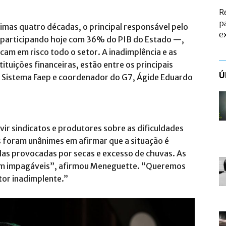
R
p
imas quatro décadas, o principal responsável pelo
e
articipando hoje com 36% do PIB do Estado —,
cam em risco todo o setor. A inadimplência e as
ituições financeiras, estão entre os principais
Ú
 Sistema Faep e coordenador do G7, Ágide Eduardo
vir sindicatos e produtores sobre as dificuldades
s foram unânimes em afirmar que a situação é
rdas provocadas por secas e excesso de chuvas. As
ram impagáveis”, afirmou Meneguette. “Queremos
tor inadimplente.”