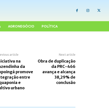
A
AGRONEGÓCIO
POLÍTICA
evious article
Next article
niciativa na
Obra de duplicação
azendinha da
da PRC-466
xpoingá promove
avança e alcança
ntegração entre
38,29% de
quaponia e
conclusão
ultivo urbano