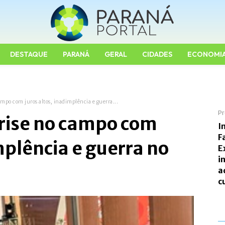
DESTAQUE
PARANÁ
GERAL
CIDADES
ECONOMI
campo com juros altos, inadimplência e guerra...
Pr
crise no campo com
I
F
mplência e guerra no
E
i
a
c