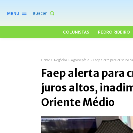
Buscar
MENU
COLUNISTAS
PEDRO RIBEIRO
Home
Negócios
Agronegócio
Faep alerta para crise no 
Faep alerta para 
juros altos, inadi
Oriente Médio