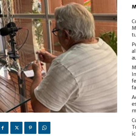
M
C
M
t
P
a
a
M
I
f
f
A
e
m
C
T
i