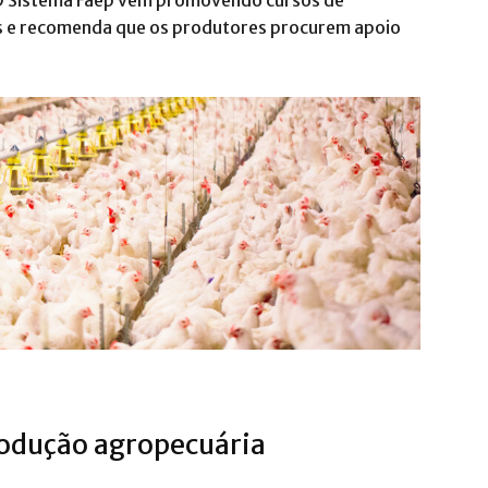
 O Sistema Faep vem promovendo cursos de
is e recomenda que os produtores procurem apoio
rodução agropecuária