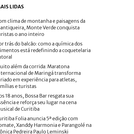
AIS LIDAS
om clima de montanha e paisagens da
antiqueira, Monte Verde conquista
uristas o ano inteiro
or trás do balcão: como a química dos
limentos está redefinindo a coquetelaria
utoral
uito além da corrida: Maratona
nternacional de Maringá transforma
eriado em experiência para atletas,
amílias e turistas
os 18 anos, Bossa Bar resgata sua
ssência e reforça seu lugar na cena
usical de Curitiba
uritiba Folia anuncia 5ª edição com
omate, Xanddy Harmonia e Parangolé na
cônica Pedreira Paulo Leminski