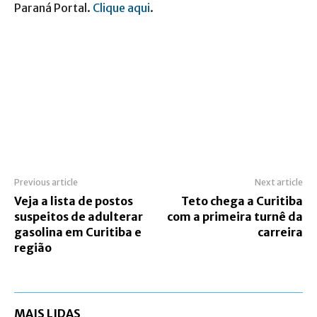
Paraná Portal.
Clique aqui
.
Previous article
Next article
Veja a lista de postos
Teto chega a Curitiba
suspeitos de adulterar
com a primeira turnê da
gasolina em Curitiba e
carreira
região
MAIS LIDAS