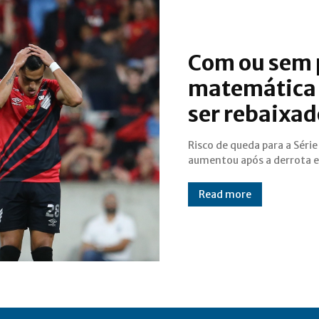
Com ou sem p
matemática 
ser rebaixad
Risco de queda para a Série
para o Bragantino, mas a conta
aumentou após a derrota 
Read more