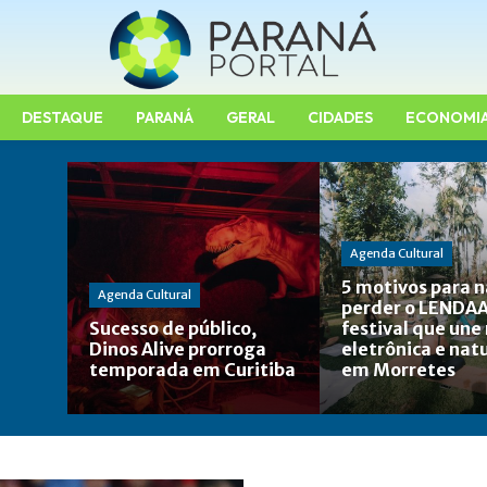
DESTAQUE
PARANÁ
GERAL
CIDADES
ECONOMI
Agenda Cultural
5 motivos para 
Agenda Cultural
perder o LENDAA
Sucesso de público,
festival que une
Dinos Alive prorroga
eletrônica e nat
temporada em Curitiba
em Morretes