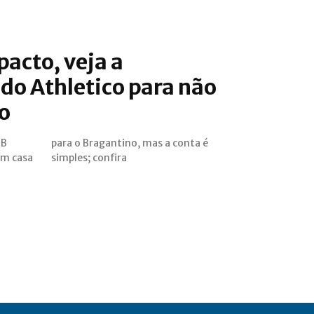
acto, veja a
do Athletico para não
o
 B
 é
em casa
simples; confira