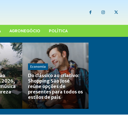
A
AGRONEGÓCIO
POLÍTICA
Economia
não
Do clássico ao criativo:
 2026,
Shopping São José
 música
reúne opções de
ureza
presentes para todos os
estilos de pais