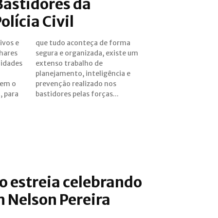
Bastidores da
lícia Civil
ivos e
forma
hares
te um
nidades
o de
cem o
 nos
, para
bastidores pelas forças...
o estreia celebrando
m Nelson Pereira