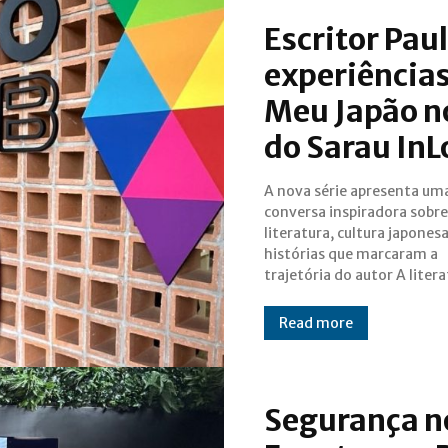
Escritor Pau
experiências
Meu Japão n
do Sarau InL
A nova série apresenta um
as experiências que transforma
conversa inspiradora sobre
vidas são o destaque do segundo
literatura, cultura japonesa
episódio do Sarau InLocco
histórias que marcaram a
recebe o jornalista e escritor Paulo
trajetória do autor A literatura e
Read more
Segurança n