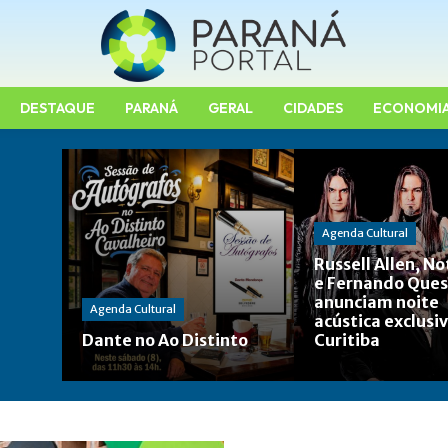
DESTAQUE
PARANÁ
GERAL
CIDADES
ECONOMI
Agenda Cultural
Russell Allen, No
e Fernando Que
anunciam noite
Agenda Cultural
acústica exclusi
Dante no Ao Distinto
Curitiba