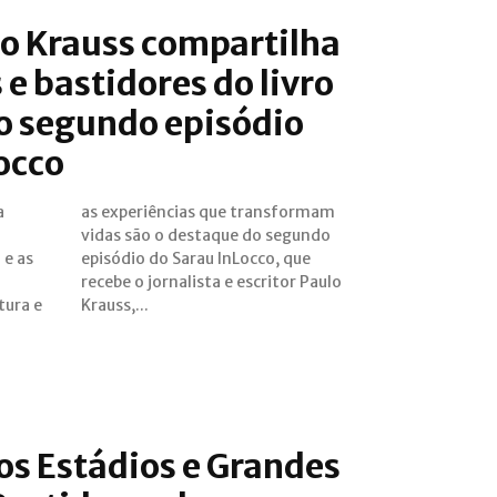
lo Krauss compartilha
 e bastidores do livro
o segundo episódio
occo
a
m
 e as
, que
Krauss,...
os Estádios e Grandes