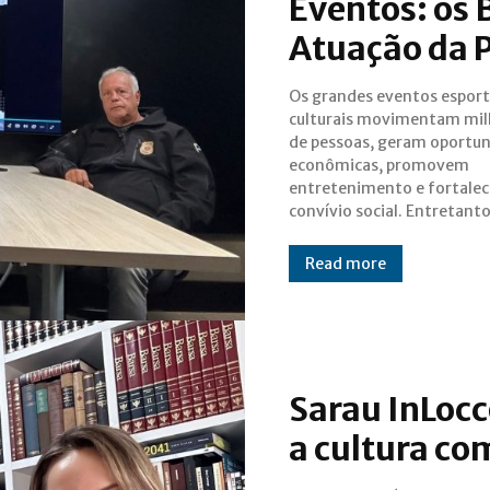
Eventos: os 
Atuação da Po
Os grandes eventos esport
que tudo aconteça de 
culturais movimentam mil
segura e organizada, exis
de pessoas, geram oportu
extenso trabalh
econômicas, promovem
planejamento, inteligência e
entretenimento e fortale
prevenção realizado
convívio social. Entretanto
Read more
Sarau InLocc
a cultura co