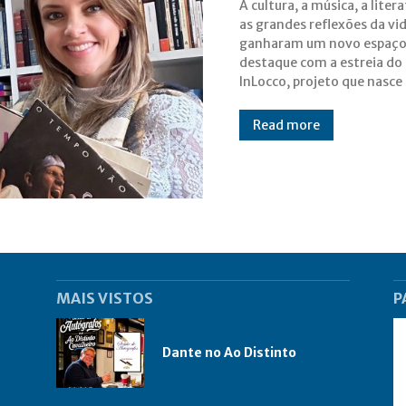
A cultura, a música, a litera
proposta de promover enc
as grandes reflexões da vi
enriquecedores entre art
ganharam um novo espaço
conhecimento e experiênc
destaque com a estreia do
humanas. No primeiro episó
InLocco, projeto que nasce
Read more
MAIS VISTOS
P
Dante no Ao Distinto