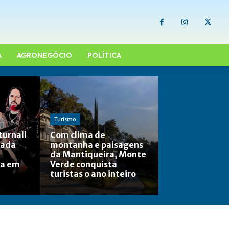
A
AGRONEGÓCIO
POLÍTICA
Turismo
turnall
Com clima de
sada
montanha e paisagens
da Mantiqueira, Monte
va em
Verde conquista
turistas o ano inteiro