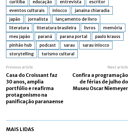
curitiba
educação
entrevista
escritor
eventos culturais
inlocco
janaina chiaradia
japão
jornalista
lançamento de livro
literatura
literatura brasileira
livros
memória
meu japão
paraná
parana portal
paulo krauss
pinhão hub
podcast
sarau
sarau inlocco
storytelling
turismo cultural
Previous article
Next article
Casa do Croissant faz
Confira a programação
30 anos, amplia
de férias de julho do
portfólio e reafirma
Museu Oscar Niemeyer
protagonismo na
panificação paranaense
MAIS LIDAS