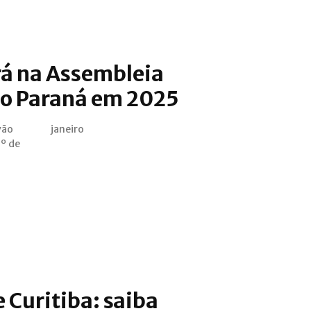
á na Assembleia
do Paraná em 2025
vão
janeiro
1º de
e Curitiba: saiba