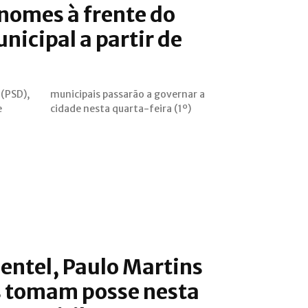
 nomes à frente do
nicipal a partir de
(PSD),
ernar a
e
cidade nesta quarta-feira (1º)
entel, Paulo Martins
s tomam posse nesta