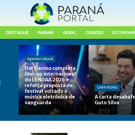
DESTAQUE
PARANÁ
GERAL
CIDADES
ECONOMI
Agenda Cultural
Dor Danino completa
line-up internacional
a
do LENDAA 2026 e
reforça proposta de
CAPA PEDRO
festival voltado à
música eletrônica de
A carta desabaf
vanguarda
Guto Silva