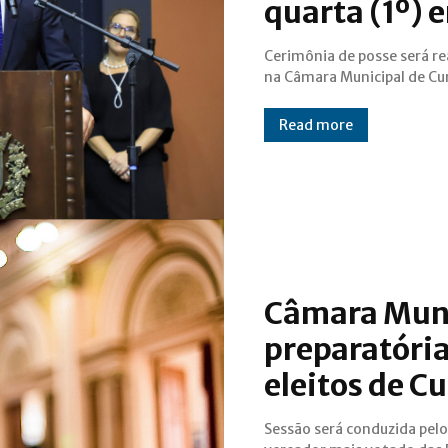
quarta (1º) 
Cerimônia de posse será re
na Câmara Municipal de Cur
Read more
Câmara Muni
preparatória
eleitos de Cu
Sessão será conduzida pelo
2024, Jasson Goulart