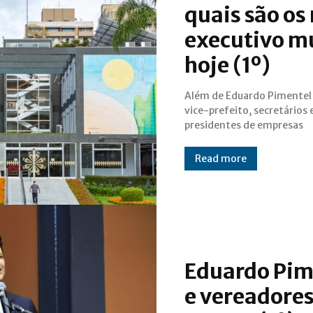
quais são os
executivo mu
hoje (1º)
Além de Eduardo Pimentel 
municipais passarão a gov
vice-prefeito, secretários 
presidentes de empresas
Read more
Eduardo Pim
e vereadore