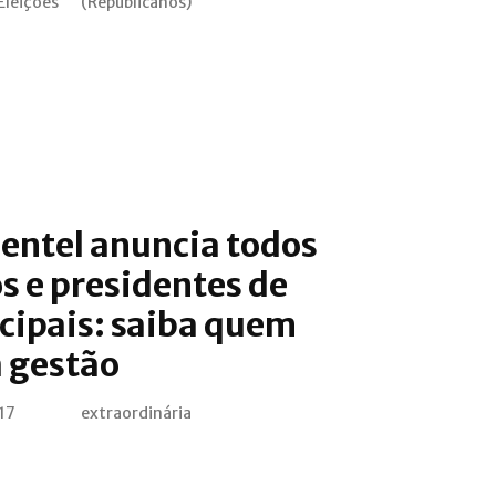
Eleições
(Republicanos)
entel anuncia todos
os e presidentes de
cipais: saiba quem
a gestão
 17
extraordinária