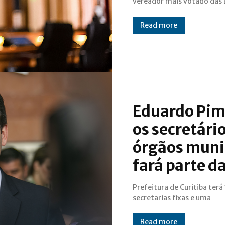
vereador mais votado das 
Read more
Eduardo Pim
os secretári
órgãos muni
fará parte d
Prefeitura de Curitiba terá
secretarias fixas e uma
Read more