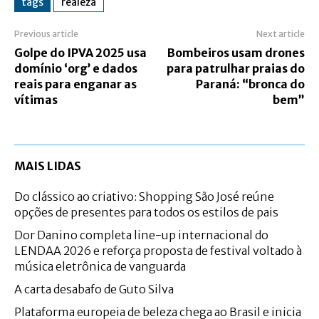
tags
realeza
Previous article
Next article
Golpe do IPVA 2025 usa
Bombeiros usam drones
domínio ‘org’ e dados
para patrulhar praias do
reais para enganar as
Paraná: “bronca do
vítimas
bem”
MAIS LIDAS
Do clássico ao criativo: Shopping São José reúne
opções de presentes para todos os estilos de pais
Dor Danino completa line-up internacional do
LENDAA 2026 e reforça proposta de festival voltado à
música eletrônica de vanguarda
A carta desabafo de Guto Silva
Plataforma europeia de beleza chega ao Brasil e inicia