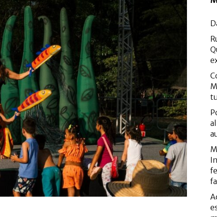
M
D
R
Q
e
C
M
t
P
a
a
M
I
f
f
A
e