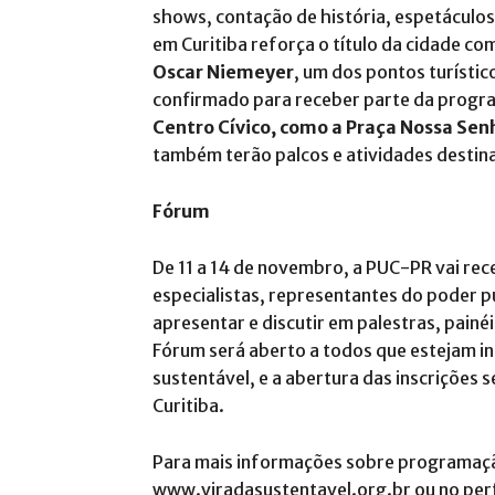
shows, contação de história, espetáculos t
em Curitiba reforça o título da cidade com
Oscar Niemeyer
, um dos pontos turístic
confirmado para receber parte da progr
Centro Cívico, como a Praça Nossa Senh
também terão palcos e atividades destina
Fórum
De 11 a 14 de novembro, a PUC-PR vai rec
especialistas, representantes do poder púb
apresentar e discutir em palestras, painé
Fórum será aberto a todos que estejam i
sustentável, e a abertura das inscrições
Curitiba.
Para mais informações sobre programação,
www.viradasustentavel.org.br ou no perfi