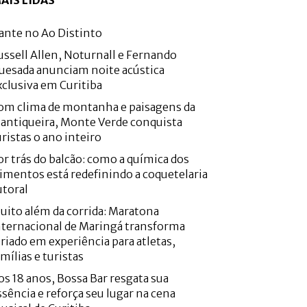
AIS LIDAS
ante no Ao Distinto
ussell Allen, Noturnall e Fernando
uesada anunciam noite acústica
xclusiva em Curitiba
om clima de montanha e paisagens da
antiqueira, Monte Verde conquista
uristas o ano inteiro
or trás do balcão: como a química dos
limentos está redefinindo a coquetelaria
utoral
uito além da corrida: Maratona
nternacional de Maringá transforma
eriado em experiência para atletas,
amílias e turistas
os 18 anos, Bossa Bar resgata sua
ssência e reforça seu lugar na cena