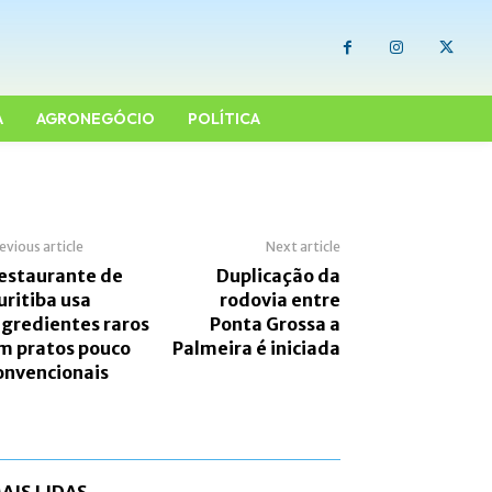
A
AGRONEGÓCIO
POLÍTICA
evious article
Next article
estaurante de
Duplicação da
uritiba usa
rodovia entre
ngredientes raros
Ponta Grossa a
m pratos pouco
Palmeira é iniciada
onvencionais