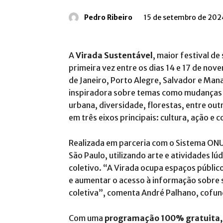
Pedro Ribeiro
15 de setembro de 202
A
Virada Sustentável
, maior festival de
primeira vez entre os dias 14 e 17 de no
de Janeiro, Porto Alegre, Salvador e Man
inspiradora sobre temas como mudanças c
urbana, diversidade, florestas, entre ou
em três eixos principais: cultura, ação e
Realizada em parceria com o Sistema ONU B
São Paulo, utilizando arte e atividades l
coletivo. “A Virada ocupa espaços públic
e aumentar o acesso à informação sobre s
coletiva”, comenta André Palhano, cofu
Com uma
programação 100% gratuita,