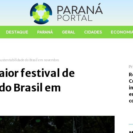
DESTAQUE
PARANÁ
GERAL
CIDADES
ECONOMI
 sustentabilidade do Brasil em novembro
Pr
ior festival de
R
C
do Brasil em
i
e
c