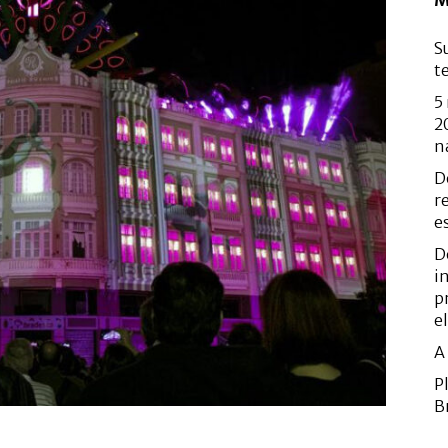
M
S
t
5
2
n
D
r
e
D
i
p
e
A
P
B