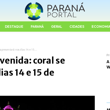
DESTAQUE
PARANÁ
GERAL
CIDADES
ECONOMI
 apresentará nos dias 14 e 15...
Pr
venida: coral se
A
W
as 14 e 15 de