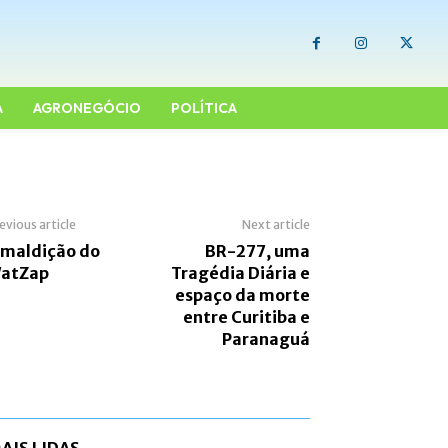
A
AGRONEGÓCIO
POLÍTICA
evious article
Next article
 maldição do
BR-277, uma
atZap
Tragédia Diária e
espaço da morte
entre Curitiba e
Paranaguá