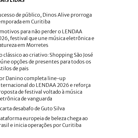
AIS LIDAS
ucesso de público, Dinos Alive prorroga
emporada em Curitiba
 motivos para não perder o LENDAA
026, festival que une música eletrônica e
atureza em Morretes
o clássico ao criativo: Shopping São José
eúne opções de presentes para todos os
stilos de pais
or Danino completa line-up
nternacional do LENDAA 2026 e reforça
roposta de festival voltado à música
letrônica de vanguarda
 carta desabafo de Guto Silva
lataforma europeia de beleza chega ao
rasil e inicia operações por Curitiba