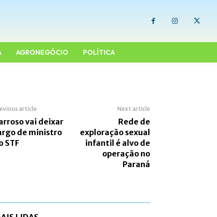
A
AGRONEGÓCIO
POLÍTICA
evious article
Next article
arroso vai deixar
Rede de
argo de ministro
exploração sexual
o STF
infantil é alvo de
operação no
Paraná