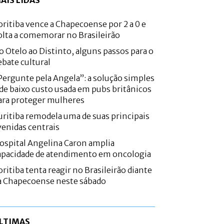
AIS LIDAS
oritiba vence a Chapecoense por 2 a 0 e
olta a comemorar no Brasileirão
o Otelo ao Distinto, alguns passos para o
ebate cultural
Pergunte pela Angela”: a solução simples
 de baixo custo usada em pubs britânicos
ara proteger mulheres
uritiba remodela uma de suas principais
venidas centrais
ospital Angelina Caron amplia
apacidade de atendimento em oncologia
oritiba tenta reagir no Brasileirão diante
a Chapecoense neste sábado
LTIMAS