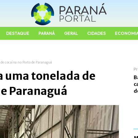
DESTAQUE
PARANÁ
GERAL
CIDADES
ECONOMI
 de cocaína no Porto de Paranaguá
Pr
a uma tonelada de
B
c
 de Paranaguá
d