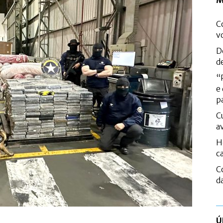
M
C
v
D
d
“
e
p
C
a
H
c
C
d
Ú