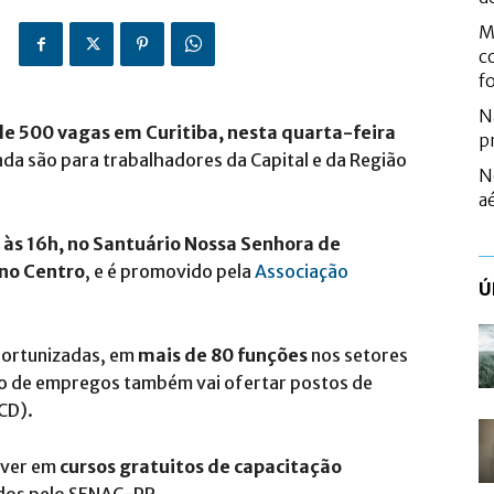
M
c
f
N
e 500 vagas em Curitiba, nesta quarta-feira
p
ada são para trabalhadores da Capital e da Região
N
a
 às 16h, no Santuário Nossa Senhora de
 no Centro
, e é promovido pela
Associação
Ú
portunizadas, em
mais de 80 funções
nos setores
rão de empregos também vai ofertar postos de
CD).
ever em
cursos gratuitos de capacitação