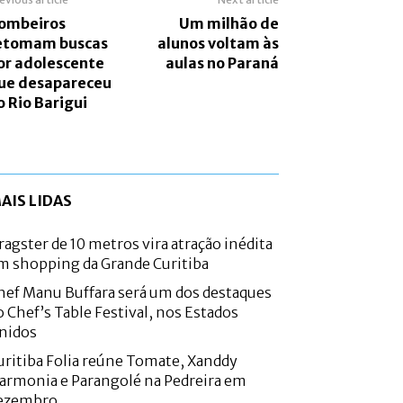
ombeiros
Um milhão de
etomam buscas
alunos voltam às
or adolescente
aulas no Paraná
ue desapareceu
o Rio Barigui
AIS LIDAS
ragster de 10 metros vira atração inédita
m shopping da Grande Curitiba
hef Manu Buffara será um dos destaques
o Chef’s Table Festival, nos Estados
nidos
uritiba Folia reúne Tomate, Xanddy
armonia e Parangolé na Pedreira em
ezembro