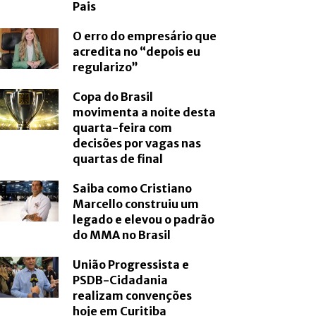
Pais
O erro do empresário que
acredita no “depois eu
regularizo”
Copa do Brasil
movimenta a noite desta
quarta-feira com
decisões por vagas nas
quartas de final
Saiba como Cristiano
Marcello construiu um
legado e elevou o padrão
do MMA no Brasil
União Progressista e
PSDB-Cidadania
realizam convenções
hoje em Curitiba