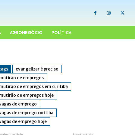
A
AGRONEGÓCIO
POLÍTICA
tags
evangelizar é preciso
mutirão de empregos
mutirão de empregos em curitiba
mutirão de empregos hoje
vagas de emprego
vagas de emprego curitiba
vagas de emprego hoje
evious article
Next article