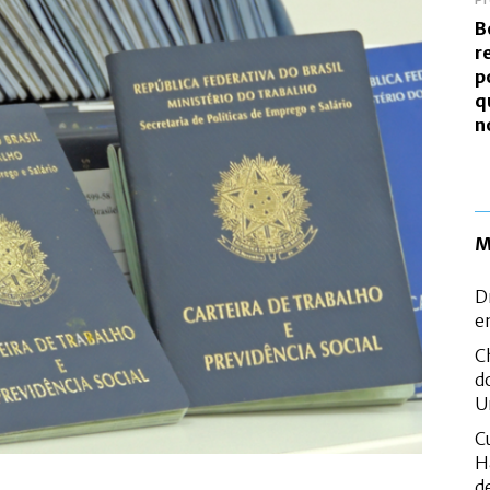
B
r
p
q
n
M
D
e
C
d
U
C
H
d