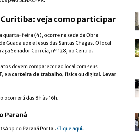
dos pelo SENAC-PR.
uritiba: veja como participar
 quarta-feira (4), ocorre na sede da Obra
de Guadalupe e Jesus das Santas Chagas. O local
raça Senador Correia, nº 128, no Centro.
idatos devem comparecer ao local com seus
F, e a
carteira de trabalho
, física ou digital.
Levar
 ocorrerá das 8h às 16h.
do Paraná
atsApp do Paraná Portal.
Clique aqui
.