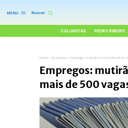
Buscar
MENU
COLUNISTAS
PEDRO RIBEIRO
Home
Economia
Empregos: mutirão em Curitiba oferta m
Empregos: mutirã
mais de 500 vaga