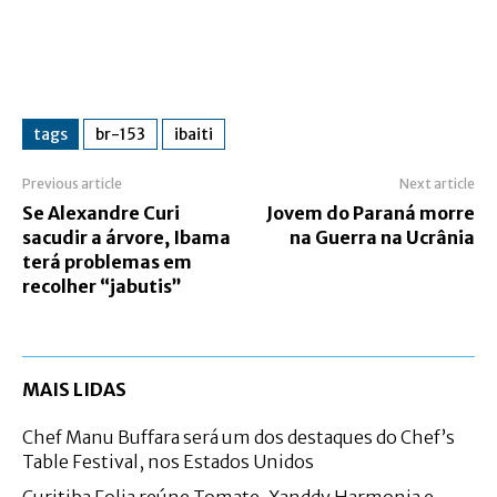
tags
br-153
ibaiti
Previous article
Next article
Se Alexandre Curi
Jovem do Paraná morre
sacudir a árvore, Ibama
na Guerra na Ucrânia
terá problemas em
recolher “jabutis”
MAIS LIDAS
Chef Manu Buffara será um dos destaques do Chef’s
Table Festival, nos Estados Unidos
Curitiba Folia reúne Tomate, Xanddy Harmonia e