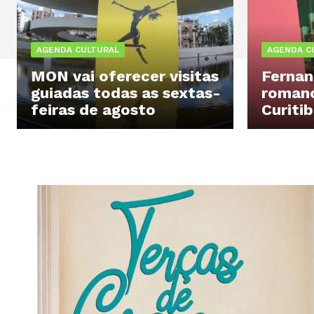
AGENDA CULTURAL
AGENDA C
MON vai oferecer visitas
Fernan
guiadas todas as sextas-
romanc
feiras de agosto
Curiti