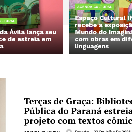
AGENDA CULTURAL
Espaço Cultural 
ULTURAL
recebe a exposiç
da Ávila lança seu
Mundo do Imaginá
e de estreia em
com obras em dif
ba
linguagens
Terças de Graça: Bibliote
Pública do Paraná estrei
projeto com textos cômi
Esporte
-
22 De Julho De 2026