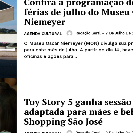
Confira a programação d
férias de julho do Museu
Niemeyer
Redação Geral
-
7 De Julho De 
AGENDA CULTURAL
O Museu Oscar Niemeyer (MON) divulga sua p
para este mês de julho. A partir do dia 14, hav
oficinas e ações para...
Toy Story 5 ganha sessão
adaptada para mães e be
Shopping São José
Redação Geral
-
3 De Julho De 