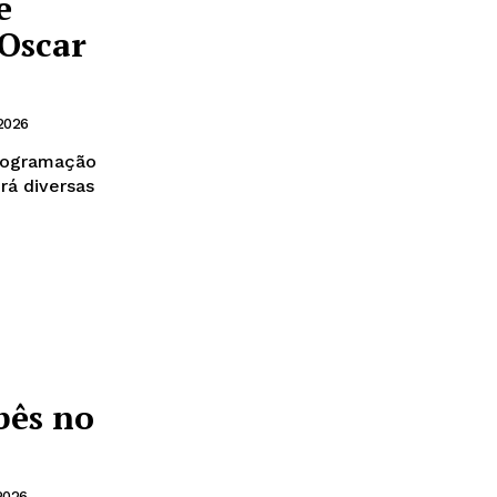
e
 Oscar
2026
rogramação
erá diversas
bês no
2026