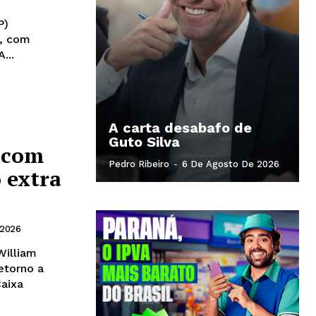
P)
”, com
...
A carta desabafo de
Guto Silva
 com
Pedro Ribeiro
-
6 De Agosto De 2026
 extra
 2026
William
etorno a
Caixa