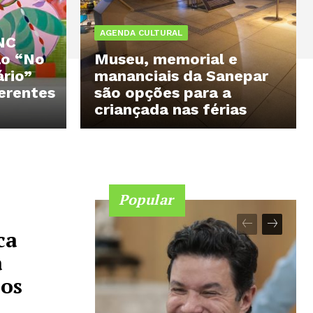
AGENDA CULTURAL
INC
ão “No
Museu, memorial e
rio”
mananciais da Sanepar
erentes
são opções para a
criançada nas férias
Popular
ca
a
cos